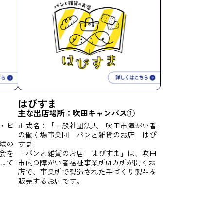
はぴすま
主な出店場所：
吹田キャンパス①
・ビ
正式名：「一般社団法人 吹田市障がい者
の働く場事業団 パンと雑貨のお店 はぴ
域の
すま」
会を
「パンと雑貨のお店 はぴすま」は、吹田
して
市内の障がい者福祉事業所51カ所が開くお
店で、事業所で製造された手づくり製品を
販売するお店です。