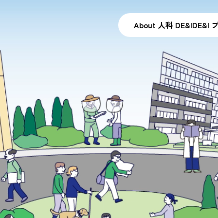
About 人科 DE&I
DE&I