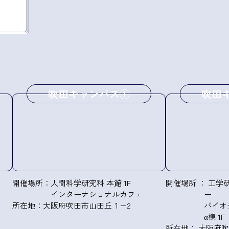
吹田キャンパス①
吹田
開催場所：人間科学研究科 本館 1F
開催場所 ： 工学
インターナショナルカフェ
ー
所在地：大阪府吹田市山田丘１−2
バイオ
α棟 1F
所在地： 大阪府吹