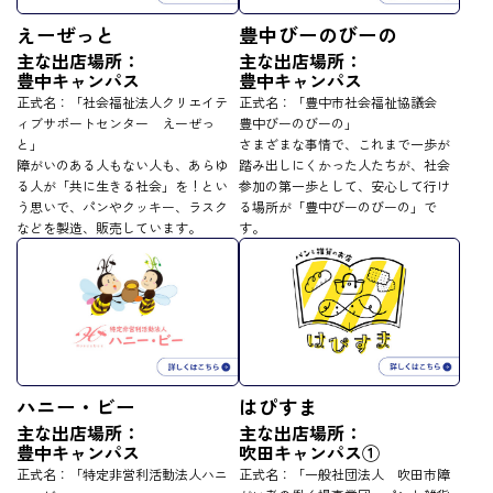
えーぜっと
豊中びーのびーの
主な出店場所：
主な出店場所：
豊中キャンパス
豊中キャンパス
正式名：「社会福祉法人クリエイテ
正式名：「豊中市社会福祉協議会
ィブサポートセンター えーぜっ
豊中びーのびーの」
と」
さまざまな事情で、これまで一歩が
障がいのある人もない人も、あらゆ
踏み出しにくかった人たちが、社会
る人が「共に生きる社会」を！とい
参加の第一歩として、安心して行け
う思いで、パンやクッキー、ラスク
る場所が「豊中びーのびーの」で
などを製造、販売しています。
す。
ハニー・ビー
はぴすま
主な出店場所：
主な出店場所：
豊中キャンパス
吹田キャンパス①
正式名：「特定非営利活動法人ハニ
正式名：「一般社団法人 吹田市障