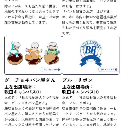
ー・ビー」
がい者の働く場事業団 パンと雑貨
障がいがあっても当たり前に働き、
のお店 はぴすま」
地域の中で互いに支え合って生きて
「パンと雑貨のお店 はぴすま」
いける社会を目指し、自立・社会参
は、吹田市内の障がい者福祉事業所
加の支援活動をしています。
51カ所が開くお店で、事業所で製造
された手づくり製品を販売するお店
です。
グーチョキパン屋さん
ブルーリボン
主な出店場所：
主な出店場所：
吹田キャンパス①
吹田キャンパス①
正式名：「社会福祉法人さつき福祉
正式名：「社会福祉法人のぞみ福祉
会 グーチョキパン屋さん」
会 ブルーリボン」
JR吹田駅近くの新旭町通り商店街の
吹田市佐竹台の住宅街にあるコーヒ
パン屋さん。職人さんたちが朝早く
ーとチーズケーキが人気のカフェ。
から焼く、天然酵母と国産小麦、オ
障がいがある方も元気に楽しく働い
ーガニックの材料を使用したパンが
ています。カフェを通し、地域や人